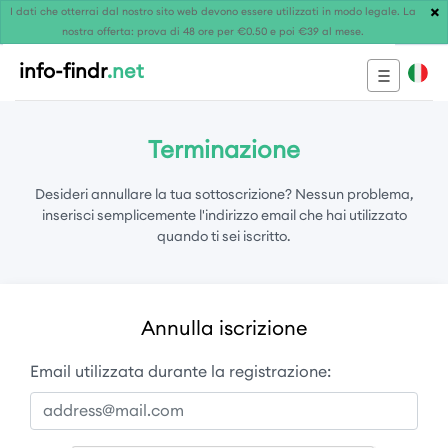
×
I dati che otterrai dal nostro sito web devono essere utilizzati in modo legale. La
nostra offerta: prova di 48 ore per €0.50 e poi €39 al mese.
info-findr
.net
Terminazione
Desideri annullare la tua sottoscrizione? Nessun problema,
inserisci semplicemente l'indirizzo email che hai utilizzato
quando ti sei iscritto.
Annulla iscrizione
Email utilizzata durante la registrazione: