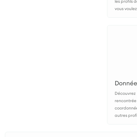
les profils
vous voulez
Données
Découvrez l
rencontrée 
coordonnées
autres profi