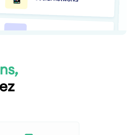
ns,
tez