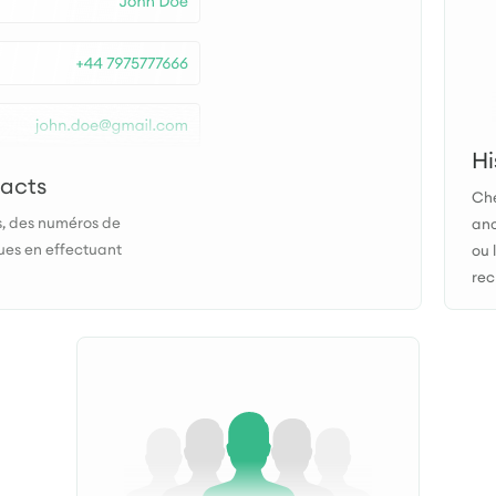
Hi
tacts
Che
, des numéros de
anc
ues en effectuant
ou 
rec