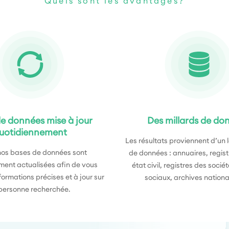
Quels sont les avantages?
e données mise à jour
Des millards de do
uotidiennement
Les résultats proviennent d’un 
nos bases de données sont
de données : annuaires, regist
ment actualisées afin de vous
état civil, registres des socié
nformations précises et à jour sur
sociaux, archives nationa
 personne recherchée.