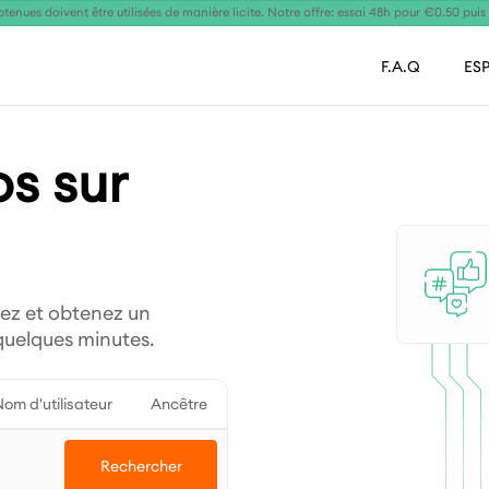
tenues doivent être utilisées de manière licite. Notre offre: essai 48h pour €0.50 pui
F.A.Q
ES
os sur
lez et obtenez un
 quelques minutes.
om d'utilisateur
Ancêtre
Rechercher