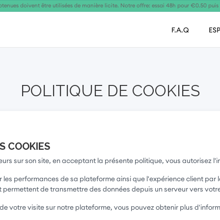
tenues doivent être utilisées de manière licite. Notre offre: essai 48h pour €0.50 pui
F.A.Q
ES
POLITIQUE DE COOKIES
ES COOKIES
ceurs sur son site, en acceptant la présente politique, vous autorisez l'
rer les performances de sa plateforme ainsi que l'expérience client pa
et permettent de transmettre des données depuis un serveur vers votr
s de votre visite sur notre plateforme, vous pouvez obtenir plus d'info