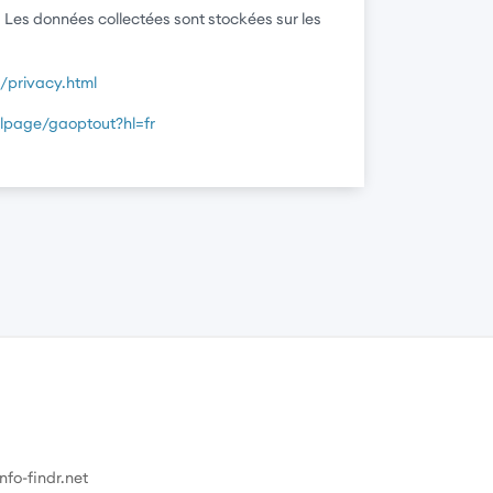
s. Les données collectées sont stockées sur les
/privacy.html
dlpage/gaoptout?hl=fr
S
fo-findr.net