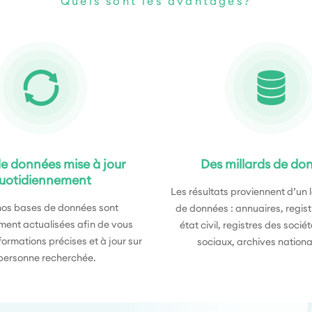
Quels sont les avantages?
e données mise à jour
Des millards de do
uotidiennement
Les résultats proviennent d’un 
nos bases de données sont
de données : annuaires, regist
ment actualisées afin de vous
état civil, registres des socié
nformations précises et à jour sur
sociaux, archives nationa
 personne recherchée.