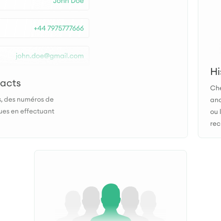
Hi
tacts
Che
, des numéros de
anc
ues en effectuant
ou 
rec