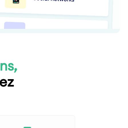
ns,
tez