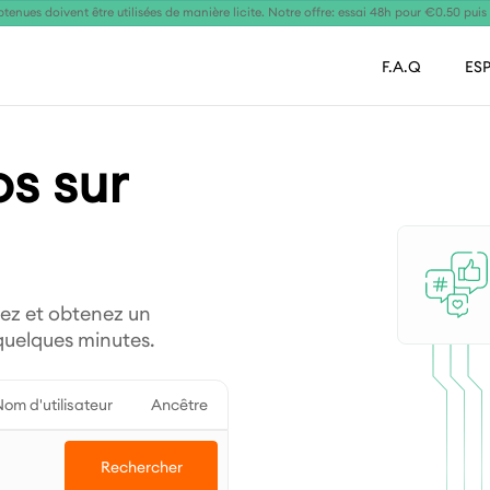
tenues doivent être utilisées de manière licite. Notre offre: essai 48h pour €0.50 pui
F.A.Q
ES
os sur
lez et obtenez un
 quelques minutes.
om d'utilisateur
Ancêtre
Rechercher