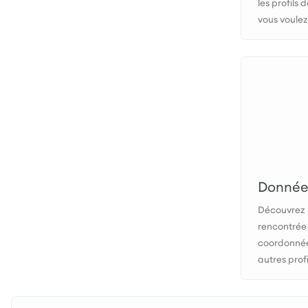
les profils
vous voulez
Données
Découvrez l
rencontrée 
coordonnées
autres profi